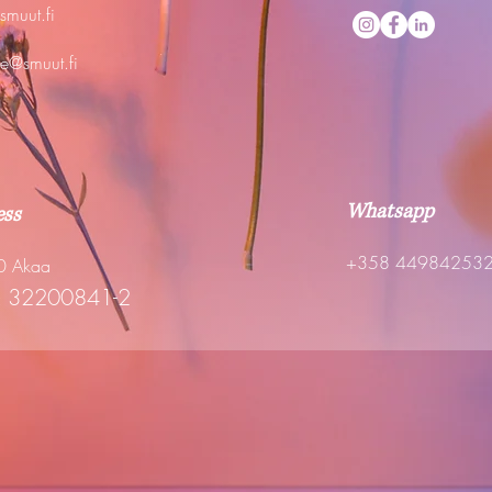
smuut.fi
ne@smuut.fi
Whatsapp
ess
+358 44984253
0 Akaa
32200841-2
: