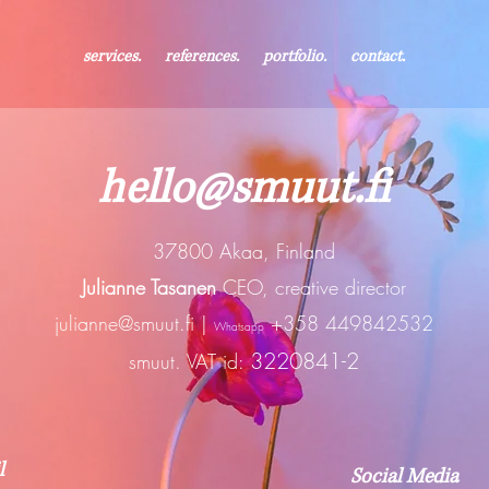
services.
references.
portfolio.
contact.
hello@smuut.fi
37800 Akaa, Finland
Julianne Tasanen
CEO, creative director
julianne@smuut.fi
|
+358 449842532
Whatsapp
3220841-2
smuut. VAT id:
l
Social Media