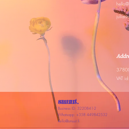
hello@
julian
Addr
3780
VAT id
smuut.
Business ID: 3220841-2
Whatsapp: +358 449842532
hello@smuut.fi