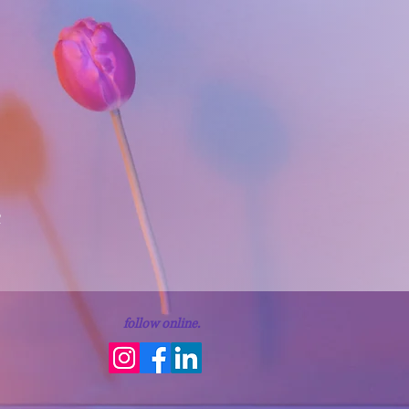
2
follow online.