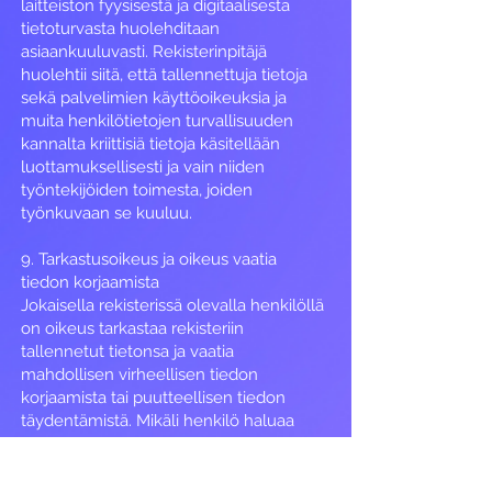
laitteiston fyysisestä ja digitaalisesta
tietoturvasta huolehditaan
asiaankuuluvasti. Rekisterinpitäjä
huolehtii siitä, että tallennettuja tietoja
sekä palvelimien käyttöoikeuksia ja
muita henkilötietojen turvallisuuden
kannalta kriittisiä tietoja käsitellään
luottamuksellisesti ja vain niiden
työntekijöiden toimesta, joiden
työnkuvaan se kuuluu.
9. Tarkastusoikeus ja oikeus vaatia
tiedon korjaamista
Jokaisella rekisterissä olevalla henkilöllä
on oikeus tarkastaa rekisteriin
tallennetut tietonsa ja vaatia
mahdollisen virheellisen tiedon
korjaamista tai puutteellisen tiedon
täydentämistä. Mikäli henkilö haluaa
tarkistaa hänestä tallennetut tiedot tai
vaatia niihin oikaisua, pyyntö tulee
lähettää sähköisesti että kirjallisesti