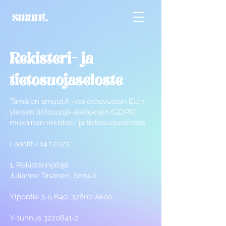
Rekisteri- ja
tietosuojaseloste
Tämä on smuut.fi -verkkosivuston EU:n
yleisen tietosuoja-asetuksen (GDPR)
mukainen rekisteri- ja tietosuojaseloste.
Laadittu
14.1.2023
.
1. Rekisterinpitäjä
Julianne Tasanen, Smuut
Ylpöntie 3-5 B40, 37800 Akaa
Y-tunnus
3220841-2