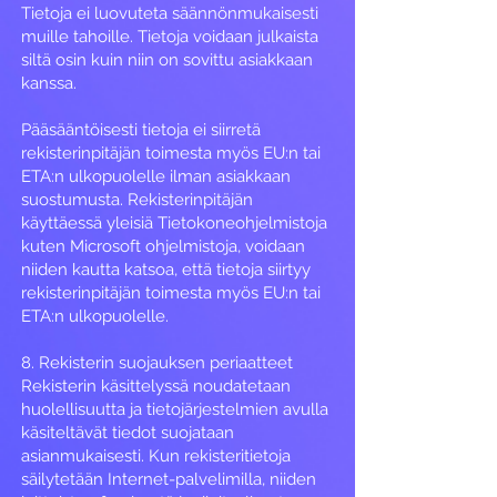
Tietoja ei luovuteta säännönmukaisesti
muille tahoille. Tietoja voidaan julkaista
siltä osin kuin niin on sovittu asiakkaan
kanssa.
Pääsääntöisesti tietoja ei siirretä
rekisterinpitäjän toimesta myös EU:n tai
ETA:n ulkopuolelle ilman asiakkaan
suostumusta. Rekisterinpitäjän
käyttäessä yleisiä Tietokoneohjelmistoja
kuten Microsoft ohjelmistoja, voidaan
niiden kautta katsoa, että tietoja siirtyy
rekisterinpitäjän toimesta myös EU:n tai
ETA:n ulkopuolelle.
8. Rekisterin suojauksen periaatteet
Rekisterin käsittelyssä noudatetaan
huolellisuutta ja tietojärjestelmien avulla
käsiteltävät tiedot suojataan
asianmukaisesti. Kun rekisteritietoja
säilytetään Internet-palvelimilla, niiden