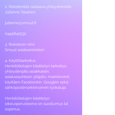
2. Rekisteristä vastaava yhteyshenkilö
Julianne Tasanen
julianne@smuut.fi
0449842532
3. Rekisterin nimi
Smuut asiakasrekisteri
4. Käyttötarkoitus
Henkilötietojen käsittelyn tarkoitus:
yhteydenpito asiakkaisiin,
asiakassuhteen ylläpito, markkinointi
käyttäen Facebookin, Googlen sekä
sähköpostimarkkinoinnin työkaluja.
Henkilötietojen käsittelyn
oikeusperusteena on suostumus tai
sopimus.