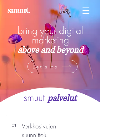
bring your digital
marketing
above and beyond
Let's go
smuut
palvelut
Verkkosivujen
01
suunnittelu