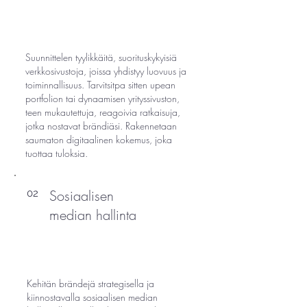
Suunnittelen tyylikkäitä, suorituskykyisiä
verkkosivustoja, joissa yhdistyy luovuus ja
toiminnallisuus. Tarvitsitpa sitten upean
portfolion tai dynaamisen yrityssivuston,
teen mukautettuja, reagoivia ratkaisuja,
jotka nostavat brändiäsi. Rakennetaan
saumaton digitaalinen kokemus, joka
tuottaa tuloksia.
Sosiaalisen
02
median hallinta
Kehitän brändejä strategisella ja
kiinnostavalla sosiaalisen median