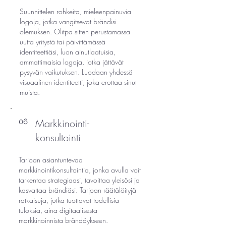
Suunnittelen rohkeita, mieleenpainuvia
logoja, jotka vangitsevat brändisi
olemuksen. Olitpa sitten perustamassa
uutta yritystä tai päivittämässä
identiteettiäsi, luon ainutlaatuisia,
ammattimaisia logoja, jotka jättävät
pysyvän vaikutuksen. Luodaan yhdessä
visuaalinen identiteetti, joka erottaa sinut
muista.
Markkinointi-
06
konsultointi
Tarjoan asiantuntevaa
markkinointikonsultointia, jonka avulla voit
tarkentaa strategiaasi, tavoittaa yleisösi ja
kasvattaa brändiäsi. Tarjoan räätälöityjä
ratkaisuja, jotka tuottavat todellisia
tuloksia, aina digitaalisesta
markkinoinnista brändäykseen.