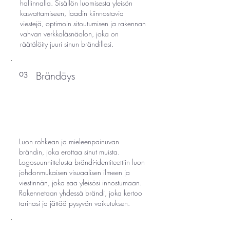
hallinnalla. Sisällön luomisesta yleisön
kasvattamiseen, laadin kiinnostavia
viestejä, optimoin sitoutumisen ja rakennan
vahvan verkkoläsnäolon, joka on
räätälöity juuri sinun brändillesi.
Brändäys
03
Luon rohkean ja mieleenpainuvan
brändin, joka erottaa sinut muista.
Logosuunnittelusta brändi-identiteettiin luon
johdonmukaisen visuaalisen ilmeen ja
viestinnän, joka saa yleisösi innostumaan.
Rakennetaan yhdessä brändi, joka kertoo
tarinasi ja jättää pysyvän vaikutuksen.