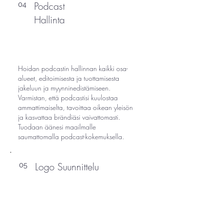
Podcast
04
Hallinta
Hoidan podcastin hallinnan kaikki osa-
alueet, editoimisesta ja tuottamisesta
jakeluun ja myynninedistämiseen.
Varmistan, että podcastisi kuulostaa
ammattimaiselta, tavoittaa oikean yleisön
ja kasvattaa brändiäsi vaivattomasti.
Tuodaan äänesi maailmalle
saumattomalla podcast-kokemuksella.
Logo Suunnittelu
05