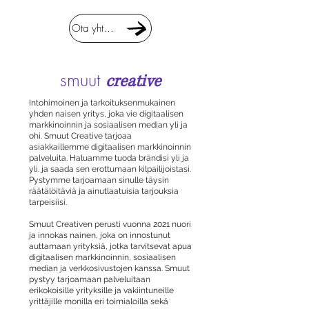
Ota yhteyttä
smuut
creative
Intohimoinen ja tarkoituksenmukainen
yhden naisen yritys, joka vie digitaalisen
markkinoinnin ja sosiaalisen median yli ja
ohi. Smuut Creative tarjoaa
asiakkaillemme digitaalisen markkinoinnin
palveluita. Haluamme tuoda brändisi yli ja
yli. ja saada sen erottumaan kilpailijoistasi.
Pystymme tarjoamaan sinulle täysin
räätälöitäviä ja ainutlaatuisia tarjouksia
tarpeisiisi.
Smuut Creativen perusti vuonna 2021 nuori
ja innokas nainen, joka on innostunut
auttamaan yrityksiä, jotka tarvitsevat apua
digitaalisen markkinoinnin, sosiaalisen
median ja verkkosivustojen kanssa. Smuut
pystyy tarjoamaan palveluitaan
erikokoisille yrityksille ja vakiintuneille
yrittäjille monilla eri toimialoilla sekä