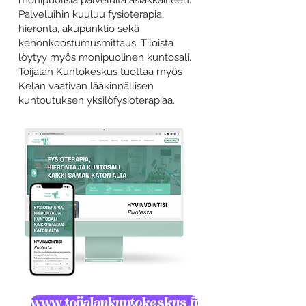
monipuolisia palveluita asiakkailleen.
Palveluihin kuuluu fysioterapia,
hieronta, akupunktio sekä
kehonkoostumusmittaus. Tiloista
löytyy myös monipuolinen kuntosali.
Toijalan Kuntokeskus tuottaa myös
Kelan vaativan lääkinnällisen
kuntoutuksen yksilöfysioterapiaa.
www.toijalankuntokeskus.fi